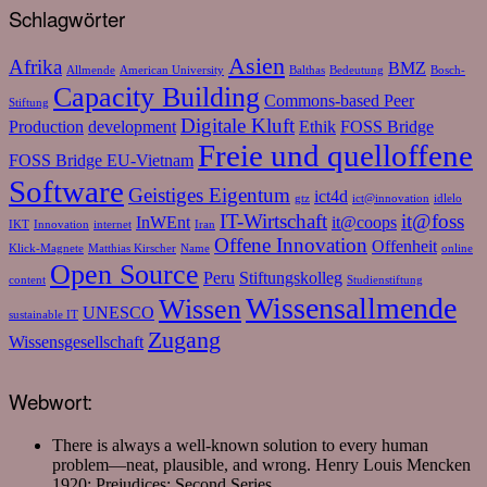
Schlagwörter
Asien
Afrika
BMZ
Allmende
American University
Balthas
Bedeutung
Bosch-
Capacity Building
Commons-based Peer
Stiftung
Digitale Kluft
Production
development
Ethik
FOSS Bridge
Freie und quelloffene
FOSS Bridge EU-Vietnam
Software
Geistiges Eigentum
ict4d
gtz
ict@innovation
idlelo
IT-Wirtschaft
it@foss
InWEnt
it@coops
IKT
Innovation
internet
Iran
Offene Innovation
Offenheit
Klick-Magnete
Matthias Kirscher
Name
online
Open Source
Peru
Stiftungskolleg
content
Studienstiftung
Wissensallmende
Wissen
UNESCO
sustainable IT
Zugang
Wissensgesellschaft
Webwort:
There is always a well-known solution to every human
problem—neat, plausible, and wrong.
Henry Louis Mencken
1920: Prejudices: Second Series