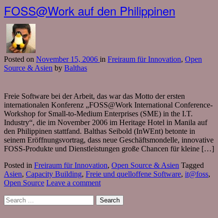
FOSS@Work auf den Philippinen
Posted
on
November 15, 2006
in
Freiraum für Innovation
,
Open
Source & Asien
by
Balthas
Freie Software bei der Arbeit, das war das Motto der ersten
internationalen Konferenz „FOSS@Work International Conference-
Workshop for Small-to-Medium Enterprises (SME) in the I.T.
Industry“, die im November 2006 im Heritage Hotel in Manila auf
den Philippinen stattfand. Balthas Seibold (InWEnt) betonte in
seinem Eröffnungsvortrag, dass neue Geschäftsmondelle, innovative
FOSS-Produkte und Dienstleistungen große Chancen für kleine […]
Posted in
Freiraum für Innovation
,
Open Source & Asien
Tagged
Asien
,
Capacity Building
,
Freie und quelloffene Software
,
it@foss
,
Open Source
Leave a comment