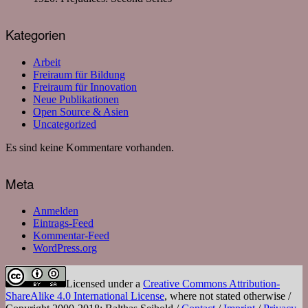
Kategorien
Arbeit
Freiraum für Bildung
Freiraum für Innovation
Neue Publikationen
Open Source & Asien
Uncategorized
Es sind keine Kommentare vorhanden.
Meta
Anmelden
Eintrags-Feed
Kommentar-Feed
WordPress.org
Licensed under a
Creative Commons Attribution-
ShareAlike 4.0 International License
, where not stated otherwise /