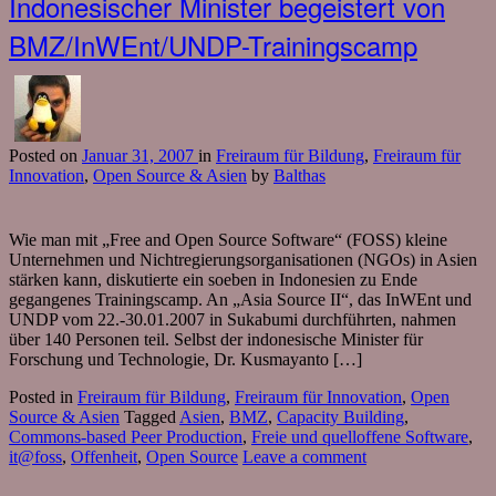
Indonesischer Minister begeistert von
BMZ/InWEnt/UNDP-Trainingscamp
Posted
on
Januar 31, 2007
in
Freiraum für Bildung
,
Freiraum für
Innovation
,
Open Source & Asien
by
Balthas
Wie man mit „Free and Open Source Software“ (FOSS) kleine
Unternehmen und Nichtregierungsorganisationen (NGOs) in Asien
stärken kann, diskutierte ein soeben in Indonesien zu Ende
gegangenes Trainingscamp. An „Asia Source II“, das InWEnt und
UNDP vom 22.-30.01.2007 in Sukabumi durchführten, nahmen
über 140 Personen teil. Selbst der indonesische Minister für
Forschung und Technologie, Dr. Kusmayanto […]
Posted in
Freiraum für Bildung
,
Freiraum für Innovation
,
Open
Source & Asien
Tagged
Asien
,
BMZ
,
Capacity Building
,
Commons-based Peer Production
,
Freie und quelloffene Software
,
it@foss
,
Offenheit
,
Open Source
Leave a comment