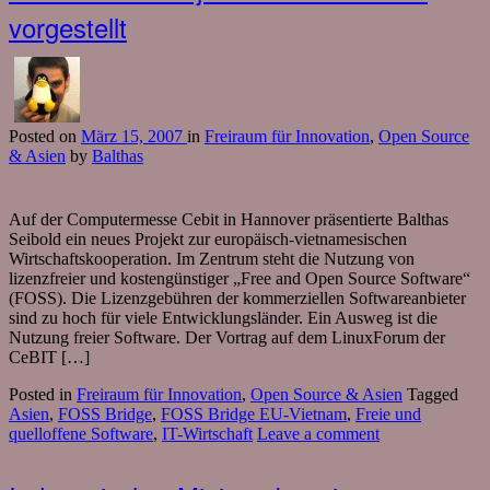
vorgestellt
Posted
on
März 15, 2007
in
Freiraum für Innovation
,
Open Source
& Asien
by
Balthas
Auf der Computermesse Cebit in Hannover präsentierte Balthas
Seibold ein neues Projekt zur europäisch-vietnamesischen
Wirtschaftskooperation. Im Zentrum steht die Nutzung von
lizenzfreier und kostengünstiger „Free and Open Source Software“
(FOSS). Die Lizenzgebühren der kommerziellen Softwareanbieter
sind zu hoch für viele Entwicklungsländer. Ein Ausweg ist die
Nutzung freier Software. Der Vortrag auf dem LinuxForum der
CeBIT […]
Posted in
Freiraum für Innovation
,
Open Source & Asien
Tagged
Asien
,
FOSS Bridge
,
FOSS Bridge EU-Vietnam
,
Freie und
quelloffene Software
,
IT-Wirtschaft
Leave a comment