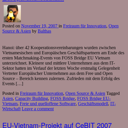
Posted
on
November 19, 2007
in
Freiraum für Innovation
,
Open
Source & Asien
by
Balthas
Hanoi: über 42 Kooperationsvereinbarungen wurden zwischen
Vietnamesischen und Europäischen Geschäftspartnern am Ende des
ersten Matchmaking-Events von FOSS Bridge EU Vietnam
unterzeichnet. Kleinere und mittlere Unternehmen aus dem IT-
Sektor hatten im Verlauf der letzten Woche erstmalig Gelegenheit
Vertreter Europäischer Unternehmen aus dem Free und Open
Source – Bereich kennen zulernen. Zufrieden mit dem Erfolg des
Events […]
Posted in
Freiraum für Innovation
,
Open Source & Asien
Tagged
Asien
,
Capacity Building
,
FOSS Bridge
,
FOSS Bridge EU-
Vietnam
,
Freie und quelloffene Software
,
Geschäftsmodell
,
IT-
Wirtschaft
Leave a comment
EU-Vietnam-Projekt auf CeBIT 2007