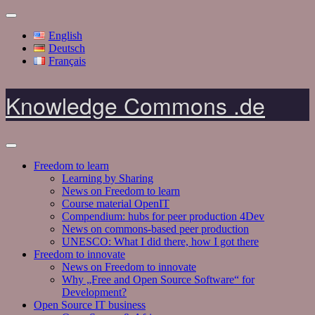
English
Deutsch
Français
Knowledge Commons .de
Freedom to learn
Learning by Sharing
News on Freedom to learn
Course material OpenIT
Compendium: hubs for peer production 4Dev
News on commons-based peer production
UNESCO: What I did there, how I got there
Freedom to innovate
News on Freedom to innovate
Why „Free and Open Source Software“ for
Development?
Open Source IT business