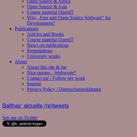
Open Source & Africa
Open Source & Asia
Course material OpenIT
Why „Free and Open Source Software“ for
Development?
Publications
Articles and Books
Course material OpenIT
News on publications
Presentations
University works
About
About this site & me
Nice quotes: „Webworte“
Contact me / Follow my work
Imprint
Privacy Policy / Datenschutzerklärung
Balthas‘ aktuelle (re)tweets
See me on Twitter