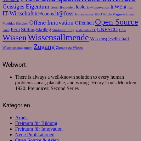
Geistiges Eigentum
ict4d
InWEnt
Geschäftsmodell
ict@innovation
Iran
IT-Wirtschaft
it@foss
it@coops
Journalismus
KEO
Klick-Magnete
Lima
Open Source
Offene Innovation
Offenheit
Matthias Kirscher
Peru
Stiftungskolleg
UNESCO
Paris
Studienstiftung
sustainable IT
USA
Wissensallmende
Wissen
Wissensgesellschaft
Zugang
Wissensmanagement
Zugang zu Wissen
Webwort:
There is always a well-known solution to every human
problem—neat, plausible, and wrong.
Henry Louis Mencken
1920: Prejudices: Second Series
Kategorien
Arbeit
Freiraum für Bildung
Freiraum für Innovation
Neue Publikationen
Open Source & Asien