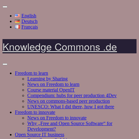
English
Deutsch
Français
Knowledge Commons .de
Freedom to learn
Learning by Sharing
News on Freedom to learn
Course material OpenIT
Compendium: hubs for peer production 4Dev
News on commons-based peer production
UNESCO: What I did there, how I got there
Freedom to innovate
News on Freedom to innovate
Why „Free and Open Source Software“ for
Development?
Open Source IT business