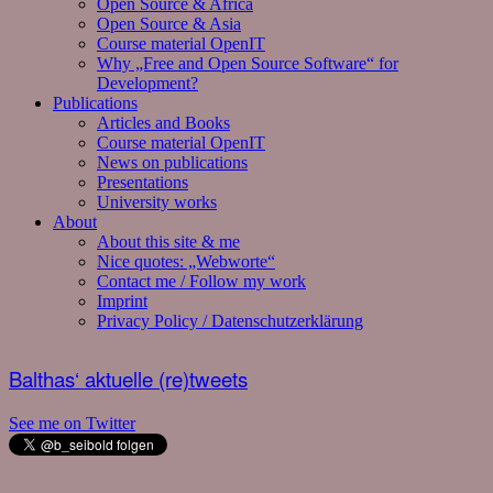
Open Source & Africa
Open Source & Asia
Course material OpenIT
Why „Free and Open Source Software“ for
Development?
Publications
Articles and Books
Course material OpenIT
News on publications
Presentations
University works
About
About this site & me
Nice quotes: „Webworte“
Contact me / Follow my work
Imprint
Privacy Policy / Datenschutzerklärung
Balthas‘ aktuelle (re)tweets
See me on Twitter