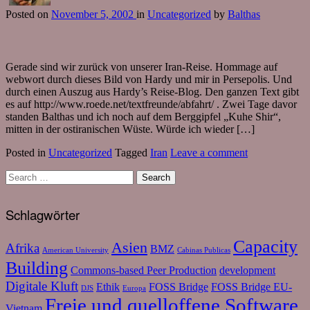
Posted
on
November 5, 2002
in
Uncategorized
by
Balthas
Gerade sind wir zurück von unserer Iran-Reise. Hommage auf
webwort durch dieses Bild von Hardy und mir in Persepolis. Und
durch einen Auszug aus Hardy’s Reise-Blog. Den ganzen Text gibt
es auf http://www.roede.net/textfreunde/abfahrt/ . Zwei Tage davor
standen Balthas und ich noch auf dem Berggipfel „Kuhe Shir“,
mitten in der ostiranischen Wüste. Würde ich wieder […]
Posted in
Uncategorized
Tagged
Iran
Leave a comment
Schlagwörter
Capacity
Asien
Afrika
BMZ
American University
Cabinas Publicas
Building
Commons-based Peer Production
development
Digitale Kluft
Ethik
FOSS Bridge
FOSS Bridge EU-
DJS
Europa
Freie und quelloffene Software
Vietnam