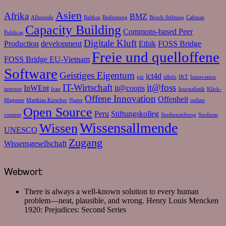
Asien
Afrika
BMZ
Allmende
Balthas
Bedeutung
Bosch-Stiftung
Cabinas
Capacity Building
Commons-based Peer
Publicas
Digitale Kluft
Production
development
Ethik
FOSS Bridge
Freie und quelloffene
FOSS Bridge EU-Vietnam
Software
Geistiges Eigentum
ict4d
gtz
idlelo
IKT
Innovation
IT-Wirtschaft
it@foss
InWEnt
it@coops
internet
Iran
Journalistik
Klick-
Offene Innovation
Offenheit
Magnete
Matthias Kirscher
Name
online
Open Source
Peru
Stiftungskolleg
content
Studienstiftung
Studium
Wissensallmende
Wissen
UNESCO
Zugang
Wissensgesellschaft
Webwort:
There is always a well-known solution to every human
problem—neat, plausible, and wrong.
Henry Louis Mencken
1920: Prejudices: Second Series