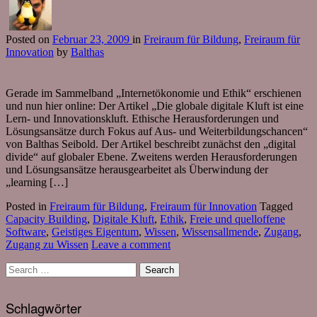
Posted
on
Februar 23, 2009
in
Freiraum für Bildung
,
Freiraum für
Innovation
by
Balthas
Gerade im Sammelband „Internetökonomie und Ethik“ erschienen
und nun hier online: Der Artikel „Die globale digitale Kluft ist eine
Lern- und Innovationskluft. Ethische Herausforderungen und
Lösungsansätze durch Fokus auf Aus- und Weiterbildungschancen“
von Balthas Seibold. Der Artikel beschreibt zunächst den „digital
divide“ auf globaler Ebene. Zweitens werden Herausforderungen
und Lösungsansätze herausgearbeitet als Überwindung der
„learning […]
Posted in
Freiraum für Bildung
,
Freiraum für Innovation
Tagged
Capacity Building
,
Digitale Kluft
,
Ethik
,
Freie und quelloffene
Software
,
Geistiges Eigentum
,
Wissen
,
Wissensallmende
,
Zugang
,
Zugang zu Wissen
Leave a comment
Schlagwörter