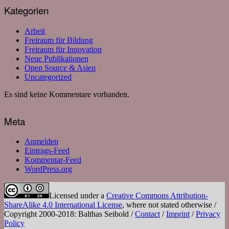
Kategorien
Arbeit
Freiraum für Bildung
Freiraum für Innovation
Neue Publikationen
Open Source & Asien
Uncategorized
Es sind keine Kommentare vorhanden.
Meta
Anmelden
Eintrags-Feed
Kommentar-Feed
WordPress.org
Licensed under a
Creative Commons Attribution-
ShareAlike 4.0 International License
, where not stated otherwise /
Copyright 2000-2018: Balthas Seibold /
Contact
/
Imprint
/
Privacy
Policy