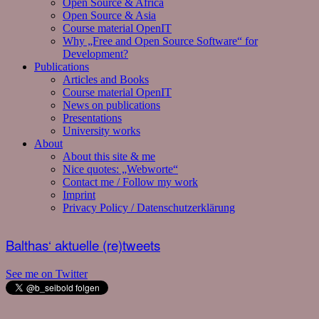
Open Source & Africa
Open Source & Asia
Course material OpenIT
Why „Free and Open Source Software“ for
Development?
Publications
Articles and Books
Course material OpenIT
News on publications
Presentations
University works
About
About this site & me
Nice quotes: „Webworte“
Contact me / Follow my work
Imprint
Privacy Policy / Datenschutzerklärung
Balthas‘ aktuelle (re)tweets
See me on Twitter