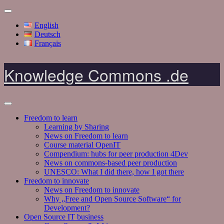
English
Deutsch
Français
Knowledge Commons .de
Freedom to learn
Learning by Sharing
News on Freedom to learn
Course material OpenIT
Compendium: hubs for peer production 4Dev
News on commons-based peer production
UNESCO: What I did there, how I got there
Freedom to innovate
News on Freedom to innovate
Why „Free and Open Source Software“ for
Development?
Open Source IT business